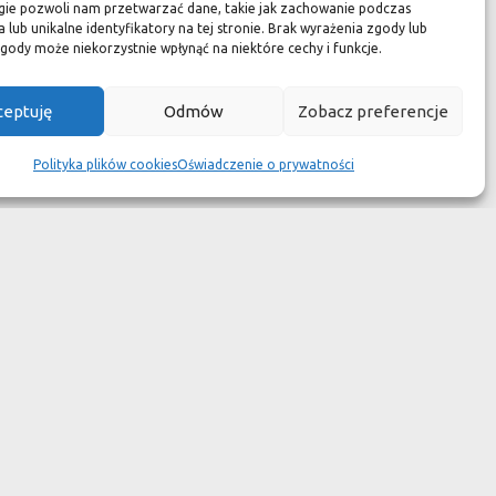
zuć się jak w luksusowym
gie pozwoli nam przetwarzać dane, takie jak zachowanie podczas
 lub unikalne identyfikatory na tej stronie. Brak wyrażenia zgody lub
 aspekcie
gody może niekorzystnie wpłynąć na niektóre cechy i funkcje.
kach przetrwały wieki
ceptuję
Odmów
Zobacz preferencje
wotność jest dużo krótsza.
Polityka plików cookies
Oświadczenie o prywatności
ym dziełem sztuki."