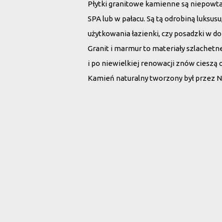
Płytki granitowe kamienne są niepowt
SPA lub w pałacu. Są tą odrobiną luksu
użytkowania łazienki, czy posadzki w d
Granit i marmur to materiały szlachet
i po niewielkiej renowacji znów cieszą 
Kamień naturalny tworzony był przez N
Wybierz płytki 
Rodzaj kamienia:
Wszystko
Marmur
G
Szukaj po nazwie: