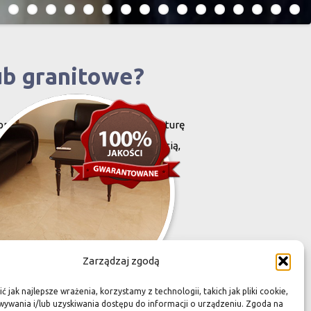
ub granitowe?
projektowany i stworzony przez naturę
harakteryzują się niewielką grubością,
zona przez Was przestrzeń,
Zarządzaj zgodą
 jak najlepsze wrażenia, korzystamy z technologii, takich jak pliki cookie,
ywania i/lub uzyskiwania dostępu do informacji o urządzeniu. Zgoda na