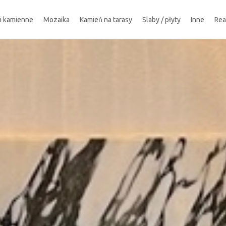
ki kamienne
Mozaika
Kamień na tarasy
Slaby / płyty
Inne
Rea
!