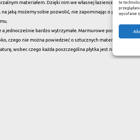
arzalnym materiałem. Dzięki nim we własnej łazience możemy poc
te technolo
przeglądania
su, na jaką możemy sobie pozwolić, nie zapominając o praktycznym
wycofanie z
omu.
ne a jednocześnie bardzo wytrzymałe. Marmurowe posadzki w zam
Ak
oko, czego nie można powiedzieć o sztucznych materiałach, ich ży
aturę, wobec czego każda poszczególna płytka jest niepowtarzaln
do swojego domu
ranit
Inne