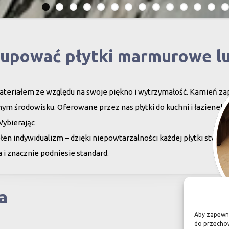
kupować płytki marmurowe l
teriałem ze względu na swoje piękno i wytrzymałość. Kamień za
ym środowisku. Oferowane przez nas płytki do kuchni i łazienek c
Wybierając
en indywidualizm – dzięki niepowtarzalności każdej płytki stwor
 i znacznie podniesie standard.
a
Aby zapewnić
do przechow