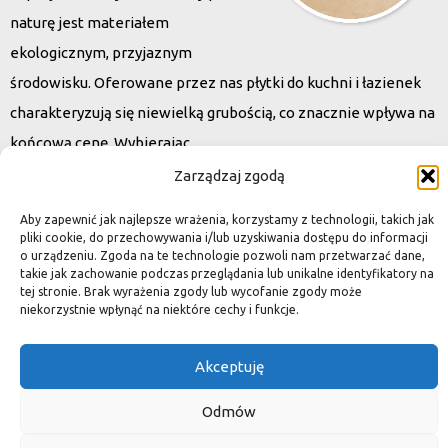
naturę jest materiałem
ekologicznym, przyjaznym
środowisku. Oferowane przez nas płytki do kuchni i łazienek
charakteryzują się niewielką grubością, co znacznie wpływa na
końcową cenę. Wybierając
kamień naturalny zapewniacie sobie pełen indywidualizm –
Zarządzaj zgodą
dzięki niepowtarzalności każdej płytki stworzona przez Was
Aby zapewnić jak najlepsze wrażenia, korzystamy z technologii, takich jak
przestrzeń,
pliki cookie, do przechowywania i/lub uzyskiwania dostępu do informacji
o urządzeniu. Zgoda na te technologie pozwoli nam przetwarzać dane,
ściana, posadzka będzie niepowtarzalna i znacznie podniesie
takie jak zachowanie podczas przeglądania lub unikalne identyfikatory na
standard.
tej stronie. Brak wyrażenia zgody lub wycofanie zgody może
niekorzystnie wpłynąć na niektóre cechy i funkcje.
Akceptuję
Okiem dekoratora
Odmów