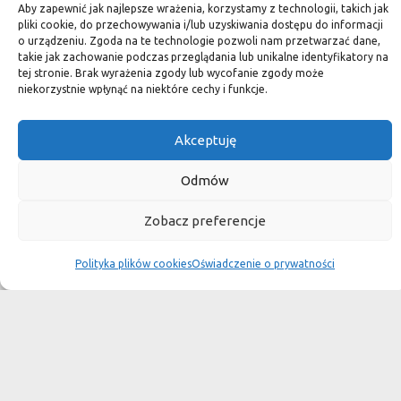
standard.
Aby zapewnić jak najlepsze wrażenia, korzystamy z technologii, takich jak
pliki cookie, do przechowywania i/lub uzyskiwania dostępu do informacji
o urządzeniu. Zgoda na te technologie pozwoli nam przetwarzać dane,
takie jak zachowanie podczas przeglądania lub unikalne identyfikatory na
tej stronie. Brak wyrażenia zgody lub wycofanie zgody może
Okiem dekoratora
niekorzystnie wpłynąć na niektóre cechy i funkcje.
Akceptuję
Płytki granitowe kamienne są niepowtarzalnym materiałem.
Dzięki nim we własnej łazience możemy poczuć się jak w
Odmów
luksusowym
Zobacz preferencje
SPA lub w pałacu. Są tą odrobiną luksusu, na jaką możemy sobie
pozwolić, nie zapominając o praktycznym aspekcie
Polityka plików cookies
Oświadczenie o prywatności
użytkowania łazienki, czy posadzki w domu.
Granit i marmur to materiały szlachetne a jednocześnie
bardzo wytrzymałe. Marmurowe posadzki w zamkach
przetrwały wieki
i po niewielkiej renowacji znów cieszą oko, czego nie można