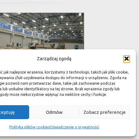
Zarządzaj zgodą
 jak najlepsze wrażenia, korzystamy z technologii, takich jak pliki cookie,
ywania i/lub uzyskiwania dostępu do informacji o urządzeniu. Zgoda na
gie pozwoli nam przetwarzać dane, takie jak zachowanie podczas
 lub unikalne identyfikatory na tej stronie. Brak wyrażenia zgody lub
gody może niekorzystnie wpłynąć na niektóre cechy i funkcje.
adami a świadczą jedynie o niezwykłości i
i niektórych rodzajów kamienia mogą występować
ceptuję
Odmów
Zobacz preferencje
Polityka plików cookies
Oświadczenie o prywatności