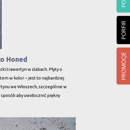
co Honed
i trawertyn w slabach. Płyty o
m w kolor – jest to najbardziej
rtynu we Włoszech, szczególnie w
ki sposób aby uwidocznić piękny