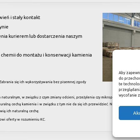
eń i stały kontakt
ynie
enia kurierem lub dostarczenia naszym
chemii do montażu i konserwacji kamienia
Aby zapewnić
do przechow
 Zabrania się ich wykorzystywania bez pisemnej zgody
te technolo
przeglądania
wycofanie z
naturalnym, w związku z czym zmiany odcieni, przeżylenia czy mikropęknięcia nie są w
aturalną cechą kamienia i w związku z tym nie da się ich przewidzieć. Na powierzchn
owią ich naturalną cechę.
Ak
nowi oferty w rozumieniu KC.