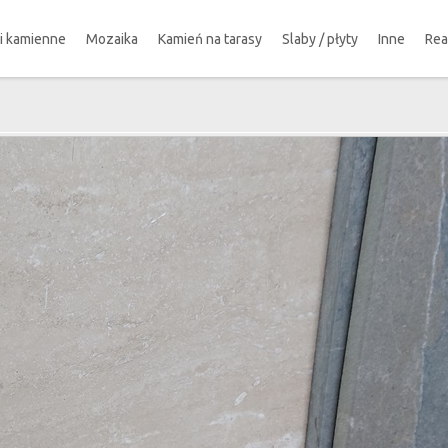
ki kamienne
Mozaika
Kamień na tarasy
Slaby / płyty
Inne
Rea
!