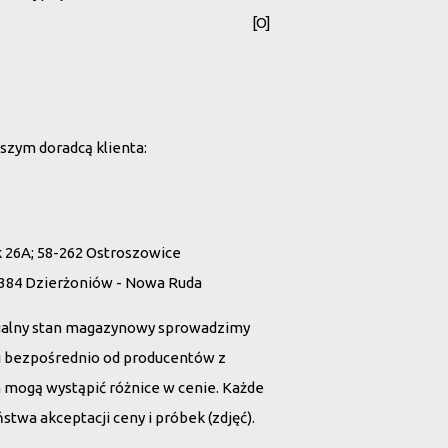
[O]
szym doradcą klienta:
26A; 58-262 Ostroszowice
 384 Dzierżoniów - Nowa Ruda
ualny stan magazynowy sprowadzimy
tii bezpośrednio od producentów z
h mogą wystąpić różnice w cenie. Każde
twa akceptacji ceny i próbek (zdjęć).