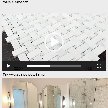
małe elementy.
Odtwarzacz
video
00:00
00:07
Tak wygląda po położeniu: