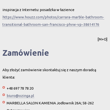
inspiracja z Internetu: posadzka w łazience
https://www.houzz.com/photos/carrara-marble-bathroom-
transitional-bathroom-san-francisco-phvw-vp~38614176
[M+O]
Zamówienie
Aby złożyć zamówienie skontaktuj się z naszym doradcą
klienta:
+48 697 78 78 20
biuro@ozinga.pl
MARBELLA SALON KAMIENIA Jodłownik 26A; 58-262