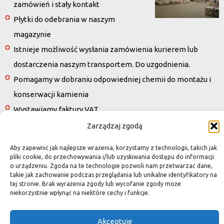
zamówień i stały kontakt
Płytki do odebrania w naszym
magazynie
Istnieje możliwość wysłania zamówienia kurierem lub
dostarczenia naszym transportem. Do uzgodnienia.
Pomagamy w dobraniu odpowiedniej chemii do montażu i
konserwacji kamienia
Wystawiamy faktury VAT
Zarządzaj zgodą
Wszystkie zdjęcia na stronie są własnością OZINGA. Zabrania się ich
Aby zapewnić jak najlepsze wrażenia, korzystamy z technologii, takich jak
wykorzystywania bez pisemnej zgody właścicieli.
pliki cookie, do przechowywania i/lub uzyskiwania dostępu do informacji
UWAGA: Należy pamiętać, że kamień jest materiałem naturalnym, w związku z
o urządzeniu. Zgoda na te technologie pozwoli nam przetwarzać dane,
czym zmiany odcieni, przeżylenia czy mikropęknięcia nie są wadami a świadczą
takie jak zachowanie podczas przeglądania lub unikalne identyfikatory na
tej stronie. Brak wyrażenia zgody lub wycofanie zgody może
jedynie o niezwykłości i niepowtarzalności. Różnice koloru i struktury są
niekorzystnie wpłynąć na niektóre cechy i funkcje.
naturalną cechą kamienia i w związku z tym nie da się ich przewidzieć. Na
powierzchni niektórych rodzajów kamienia mogą występować niewielkie dziurki,
nierówności czy rysy, które stanowią ich naturalną cechę.
Akceptuję