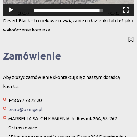
00:00
00:09
Desert Black – to ciekawe rozwiązanie do łazienki, lub też jako
wykończenie kominka.
[O]
Zamówienie
Aby złożyć zamówienie skontaktuj się z naszym doradcą
klienta:
+48 697 78 78 20
biuro@ozinga.pl
MARBELLA SALON KAMIENIA Jodłownik 26A; 58-262
Ostroszowice
55 km na południe od Wrocławia. Droga 384 Dzierżoniów -