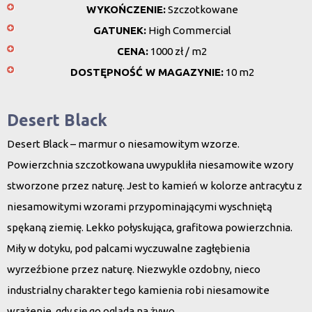
WYKOŃCZENIE:
Szczotkowane
GATUNEK:
High Commercial
CENA:
1000 zł / m2
DOSTĘPNOŚĆ W MAGAZYNIE:
10 m2
Desert Black
Desert Black – marmur o niesamowitym wzorze.
Powierzchnia szczotkowana uwypukliła niesamowite wzory
stworzone przez naturę. Jest to kamień w kolorze antracytu z
niesamowitymi wzorami przypominającymi wyschniętą
spękaną ziemię. Lekko połyskująca, grafitowa powierzchnia.
Miły w dotyku, pod palcami wyczuwalne zagłębienia
wyrzeźbione przez naturę. Niezwykle ozdobny, nieco
industrialny charakter tego kamienia robi niesamowite
wrażenie, gdy się go ogląda na żywo.