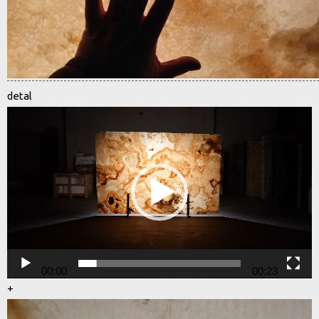
detal
Odtwarzacz
video
00:00
00:23
+
Odtwarzacz