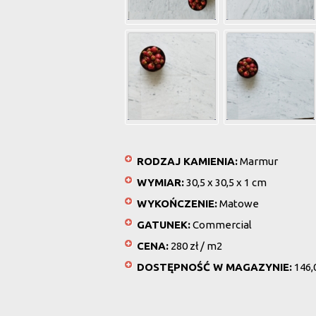
RODZAJ KAMIENIA:
Marmur
WYMIAR:
30,5 x 30,5 x 1 cm
WYKOŃCZENIE:
Matowe
GATUNEK:
Commercial
CENA:
280 zł / m2
DOSTĘPNOŚĆ W MAGAZYNIE:
146,