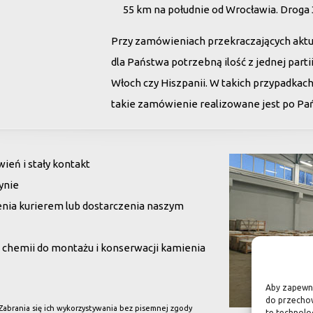
55 km na południe od Wrocławia. Droga
Przy zamówieniach przekraczających akt
dla Państwa potrzebną ilość z jednej par
Włoch czy Hiszpanii. W takich przypadkac
takie zamówienie realizowane jest po Pańs
eń i stały kontakt
ynie
enia kurierem lub dostarczenia naszym
chemii do montażu i konserwacji kamienia
Aby zapewnić
do przechow
 Zabrania się ich wykorzystywania bez pisemnej zgody
te technolo