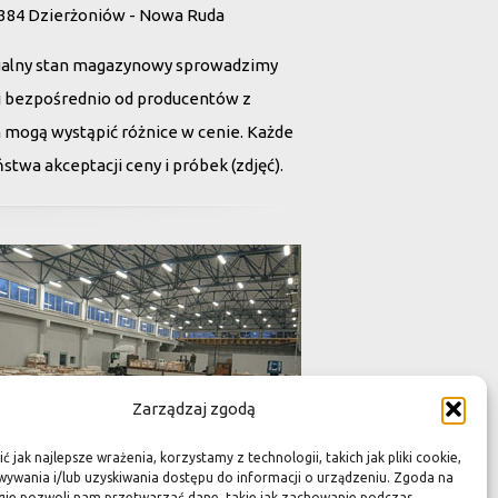
 384 Dzierżoniów - Nowa Ruda
ualny stan magazynowy sprowadzimy
tii bezpośrednio od producentów z
h mogą wystąpić różnice w cenie. Każde
twa akceptacji ceny i próbek (zdjęć).
Zarządzaj zgodą
 jak najlepsze wrażenia, korzystamy z technologii, takich jak pliki cookie,
ywania i/lub uzyskiwania dostępu do informacji o urządzeniu. Zgoda na
gie pozwoli nam przetwarzać dane, takie jak zachowanie podczas