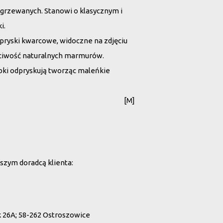
ogrzewanych. Stanowi o klasycznym i
i.
 odpryski kwarcowe, widoczne na zdjęciu
aściwość naturalnych marmurów.
ki odpryskują tworząc maleńkie
[M]
szym doradcą klienta:
26A; 58-262 Ostroszowice