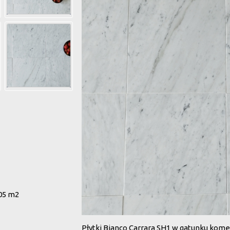
05 m2
Płytki Bianco Carrara SH1 w gatunku kom