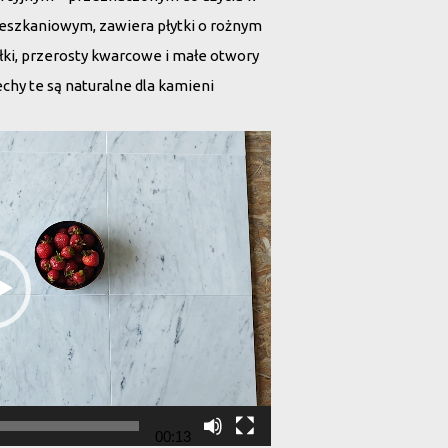
ieszkaniowym, zawiera płytki o rożnym
yłki, przerosty kwarcowe i małe otwory
chy te są naturalne dla kamieni
00:13