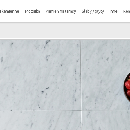
ki kamienne
Mozaika
Kamień na tarasy
Slaby / płyty
Inne
Rea
!