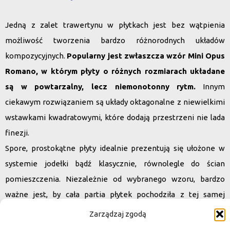
Jedną z zalet trawertynu w płytkach jest bez wątpienia
możliwość tworzenia bardzo różnorodnych układów
kompozycyjnych.
Popularny jest zwłaszcza wzór
Mini Opus
Romano
, w którym płyty o różnych rozmiarach układane
są w powtarzalny, lecz niemonotonny rytm.
Innym
ciekawym rozwiązaniem są układy oktagonalne z niewielkimi
wstawkami kwadratowymi, które dodają przestrzeni nie lada
finezji.
Spore, prostokątne płyty idealnie prezentują się ułożone w
systemie jodełki bądź klasycznie, równolegle do ścian
pomieszczenia. Niezależnie od wybranego wzoru, bardzo
ważne jest, by cała partia płytek pochodziła z tej samej
dostawy.
Zarządzaj zgodą
Tylko wtedy możliwe jest uzyskanie atrakcyjnego efektu