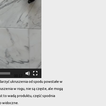
00:17
 zdarzyć ukruszenia od spodu powstałe w
ruszenia w rogu, nie są częste, ale mogą
est to wadą produktu, część spodnia
to widoczne.