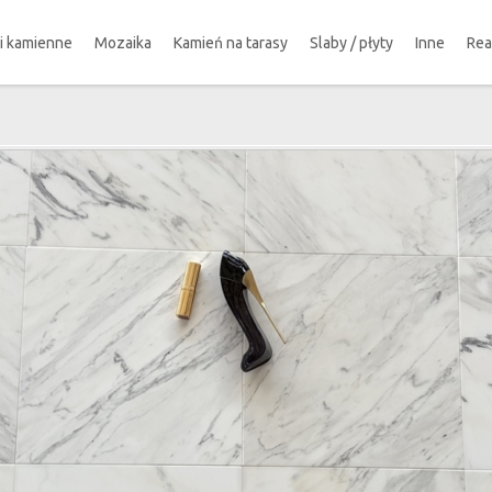
ki kamienne
Mozaika
Kamień na tarasy
Slaby / płyty
Inne
Rea
!