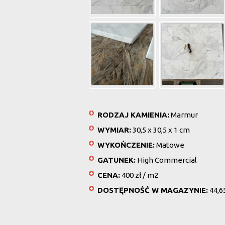
RODZAJ KAMIENIA:
Marmur
WYMIAR:
30,5 x 30,5 x 1 cm
WYKOŃCZENIE:
Matowe
GATUNEK:
High Commercial
CENA:
400 zł / m2
DOSTĘPNOŚĆ W MAGAZYNIE:
44,6