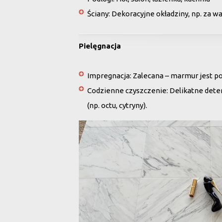
Ściany
: Dekoracyjne okładziny, np. za w
Pielęgnacja
Impregnacja
: Zalecana – marmur jest po
Codzienne czyszczenie
: Delikatne det
(np. octu, cytryny).