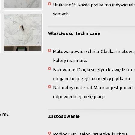
Unikalność
: Każda płytka ma indywidual
samych.
Właściwości techniczne
Matowa powierzchnia
: Gładka i matowa
kolory marmuru.
Fazowanie
: Dzięki ściętym krawędziom 
eleganckie przejścia między płytkami.
Naturalny materiał
: Marmur jest ponadc
odpowiedniej pielęgnacji.
5 m2
Zastosowanie
Podłogi
: Hol, salon, łazienka, kuchnia