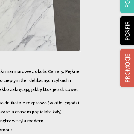
ki marmurowe z okolic Carrary. Piękne
o ciepłym tle i delikatnych żyłkach i
kko zakręcają, jakby ktoś je szkicował.
 delikatnie rozprasza światło, łagodzi
 szare, a czasem popielate żyły).
wnętrz w stylu
modern
lamour
.