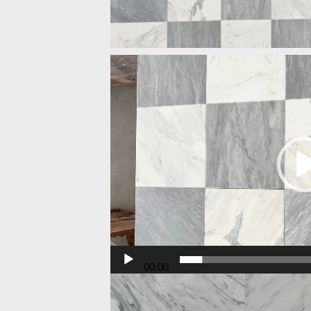
Odtwarzacz
video
00:00
Odtwarzacz
video