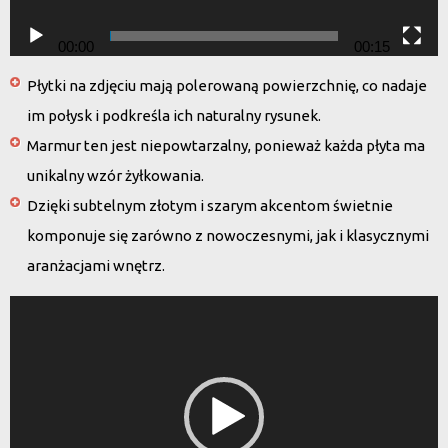
00:00
00:15
Płytki na zdjęciu mają
polerowaną powierzchnię
, co nadaje
im połysk i podkreśla ich naturalny rysunek.
Marmur ten jest
niepowtarzalny
, ponieważ każda płyta ma
unikalny wzór żyłkowania.
Dzięki subtelnym złotym i szarym akcentom świetnie
komponuje się zarówno z nowoczesnymi, jak i klasycznymi
aranżacjami wnętrz.
Odtwarzacz
video