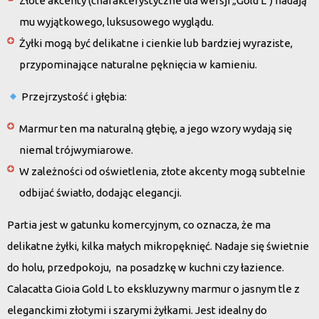
Złote akcenty
(charakterystyczne dla wersji „Gold L”) nadają
mu wyjątkowego, luksusowego wyglądu.
Żyłki mogą być
delikatne i cienkie
lub bardziej wyraziste,
przypominające naturalne pęknięcia w kamieniu.
Przejrzystość i głębia:
Marmur ten ma
naturalną głębię
, a jego wzory wydają się
niemal trójwymiarowe.
W zależności od oświetlenia, złote akcenty mogą subtelnie
odbijać światło, dodając elegancji.
Partia jest w gatunku komercyjnym, co oznacza, że ma
delikatne żyłki, kilka małych mikropęknięć. Nadaje się świetnie
do holu, przedpokoju, na posadzkę w kuchni czy łazience.
Calacatta Gioia Gold L to ekskluzywny marmur o jasnym tle z
eleganckimi złotymi i szarymi żyłkami. Jest idealny do