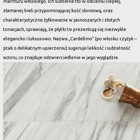
marmuru włoskiego. Ich subtelne tło w odcieniu ciepłej,
złamanej bieli przypominającej kość słoniową, oraz
charakterystyczne żyłkowanie w jasnoszarych i złotych
tonacjach, sprawiają, że płytki te prezentują się niezwykle
elegancko i luksusowo.
Nazwa „Cardellino”
(po włosku:
czyżyk
–
ptak o delikatnym upierzeniu) sugeruje lekkość i subtelność
wzoru, co znajduje odzwierciedlenie w jego wyglądzie.