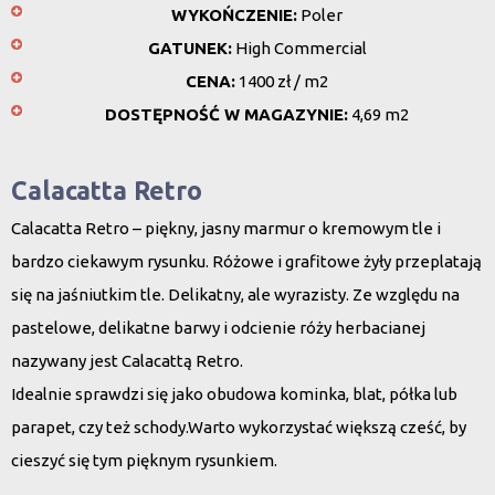
WYKOŃCZENIE:
Poler
GATUNEK:
High Commercial
CENA:
1400 zł / m2
DOSTĘPNOŚĆ W MAGAZYNIE:
4,69 m2
Calacatta Retro
Calacatta Retro – piękny, jasny marmur o kremowym tle i
bardzo ciekawym rysunku. Różowe i grafitowe żyły przeplatają
się na jaśniutkim tle. Delikatny, ale wyrazisty. Ze względu na
pastelowe, delikatne barwy i odcienie róży herbacianej
nazywany jest Calacattą Retro.
Idealnie sprawdzi się jako obudowa kominka, blat, półka lub
parapet, czy też schody.Warto wykorzystać większą cześć, by
cieszyć się tym pięknym rysunkiem.