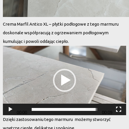
Crema Marfil Antico XL – płytki podłogowe z tego marmuru
doskonale współpracują z ogrzewaniem podłogowym
kumulując i powoli oddając ciepło.
Odtwarzacz
video
00:00
00:09
Dzięki zastosowaniu tego marmuru możemy stworzyć
wnętrze ciepłe, delikatne i spokojne.