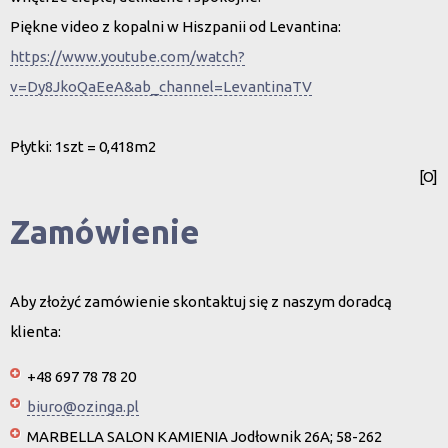
Piękne video z kopalni w Hiszpanii od Levantina:
https://www.youtube.com/watch?
v=Dy8JkoQaEeA&ab_channel=LevantinaTV
Płytki: 1szt = 0,418m2
[O]
Zamówienie
Aby złożyć zamówienie skontaktuj się z naszym doradcą
klienta:
+48 697 78 78 20
biuro@ozinga.pl
MARBELLA SALON KAMIENIA Jodłownik 26A; 58-262