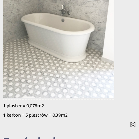
1 plaster = 0,078m2
1 karton = 5 plastrów = 0,39m2
[O]