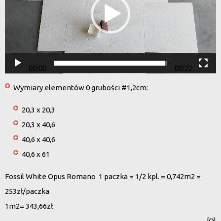
00:00
00:22
Wymiary elementów 0 grubości #1,2cm:
20,3 x 20,3
20,3 x 40,6
40,6 x 40,6
40,6 x 61
Fossil White Opus Romano 1 paczka = 1/2 kpl. = 0,742m2 =
253zł/paczka
1m2= 343,66zł
[O]