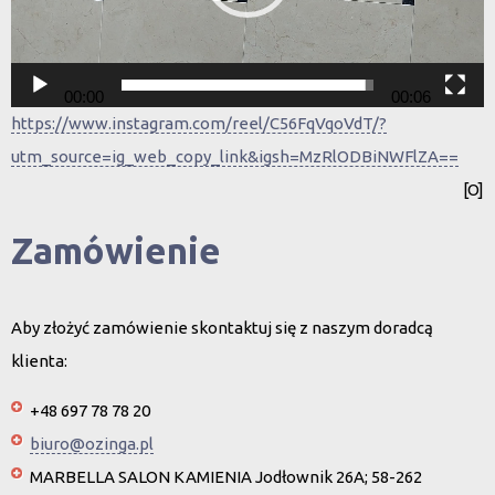
00:00
00:06
https://www.instagram.com/reel/C56FqVqoVdT/?
utm_source=ig_web_copy_link&igsh=MzRlODBiNWFlZA==
[O]
Zamówienie
Aby złożyć zamówienie skontaktuj się z naszym doradcą
klienta:
+48 697 78 78 20
biuro@ozinga.pl
MARBELLA SALON KAMIENIA Jodłownik 26A; 58-262