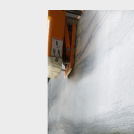
Odtwarzacz
video