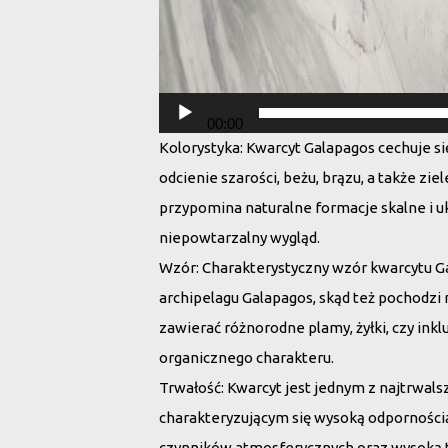
00:00
Kolorystyka
: Kwarcyt Galapagos cechuje s
odcienie szarości, beżu, brązu, a także zie
przypomina naturalne formacje skalne i u
niepowtarzalny wygląd.
Wzór
: Charakterystyczny wzór kwarcytu 
archipelagu Galapagos, skąd też pochodzi
zawierać różnorodne plamy, żyłki, czy inkl
organicznego charakteru.
Trwałość
: Kwarcyt jest jednym z najtrwal
charakteryzującym się wysoką odpornością
czynników atmosferycznych oraz wysoką te