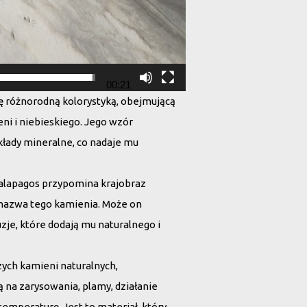
00:21
ię różnorodną kolorystyką, obejmującą
leni i niebieskiego. Jego wzór
kłady mineralne, co nadaje mu
Galapagos przypomina krajobraz
 nazwa tego kamienia. Może on
uzje, które dodają mu naturalnego i
szych kamieni naturalnych,
 na zarysowania, plamy, działanie
mperaturę. Jest to materiał, który