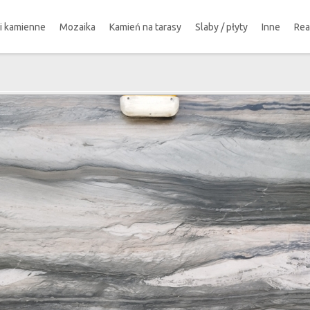
ki kamienne
Mozaika
Kamień na tarasy
Slaby / płyty
Inne
Rea
!