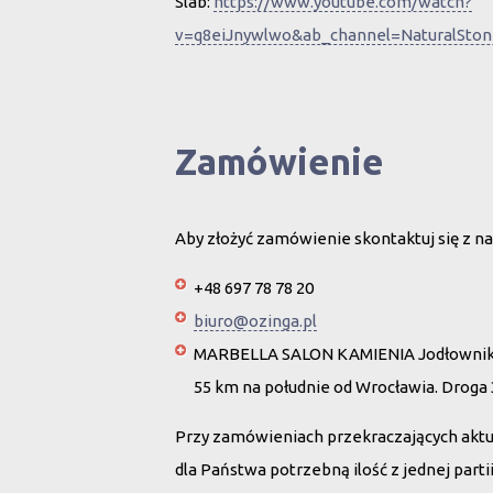
Slab:
https://www.youtube.com/watch?
v=q8eiJnywlwo&ab_channel=NaturalStone
Zamówienie
Aby złożyć zamówienie skontaktuj się z na
+48 697 78 78 20
biuro@ozinga.pl
MARBELLA SALON KAMIENIA Jodłownik 
55 km na południe od Wrocławia. Droga
Przy zamówieniach przekraczających akt
dla Państwa potrzebną ilość z jednej par