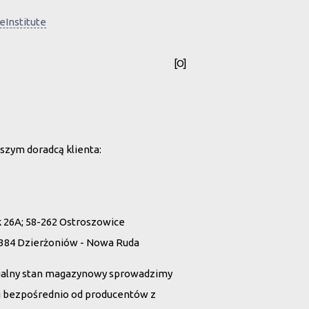
Institute
[O]
szym doradcą klienta:
26A; 58-262 Ostroszowice
 384 Dzierżoniów - Nowa Ruda
ualny stan magazynowy sprowadzimy
tii bezpośrednio od producentów z