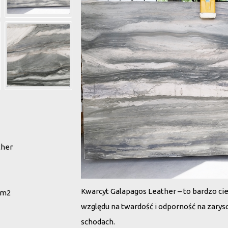
ther
Kwarcyt Galapagos Leather – to bardzo ci
 m2
względu na twardość i odporność na zaryso
schodach.