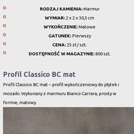
RODZAJ KAMIENIA:
Marmur
WYMIAR:
2 x 2 x 30,5 cm
WYKOŃCZENIE:
Matowe
GATUNEK:
Pierwszy
CENA:
25 zł / szt.
DOSTĘPNOŚĆ W MAGAZYNIE:
800 szt.
Profil Classico BC mat
Profil Classico BC mat – profil wykończeniowy do płytek i
mozaiki. Wykonany z marmuru Bianco Carrara, prosty w
formie, matowy.