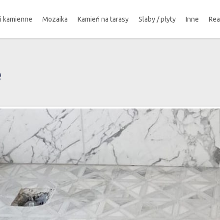
ki kamienne
Mozaika
Kamień na tarasy
Slaby / płyty
Inne
Rea
e
!