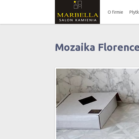
O firmie
Płyt
Mozaika Florenc