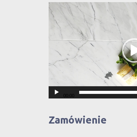
Odtwarzacz
video
00:00
Zamówienie