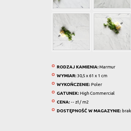
RODZAJ KAMIENIA:
Marmur
WYMIAR:
30,5 x 61 x 1 cm
WYKOŃCZENIE:
Poler
GATUNEK:
High Commercial
CENA:
-- zł / m2
DOSTĘPNOŚĆ W MAGAZYNIE:
brak