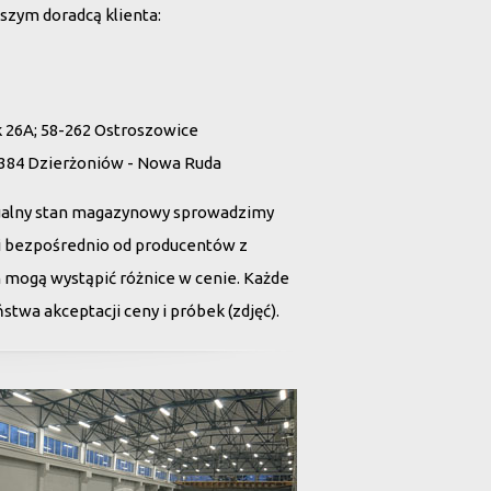
szym doradcą klienta:
26A; 58-262 Ostroszowice
 384 Dzierżoniów - Nowa Ruda
ualny stan magazynowy sprowadzimy
tii bezpośrednio od producentów z
h mogą wystąpić różnice w cenie. Każde
twa akceptacji ceny i próbek (zdjęć).