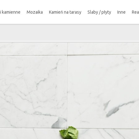
ki kamienne
Mozaika
Kamień na tarasy
Slaby / płyty
Inne
Rea
!