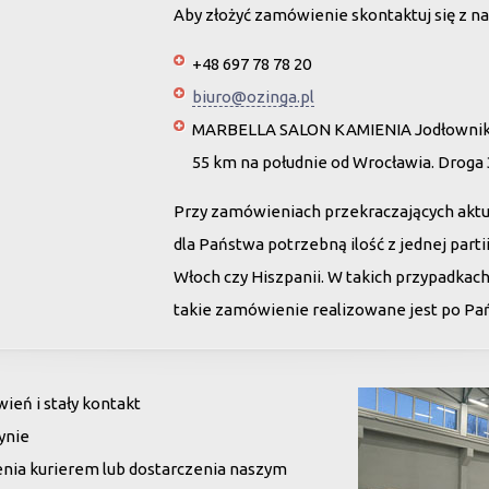
Aby złożyć zamówienie skontaktuj się z na
+48 697 78 78 20
biuro@ozinga.pl
MARBELLA SALON KAMIENIA Jodłownik 
55 km na południe od Wrocławia. Droga
Przy zamówieniach przekraczających akt
dla Państwa potrzebną ilość z jednej par
Włoch czy Hiszpanii. W takich przypadkac
takie zamówienie realizowane jest po Pańs
eń i stały kontakt
ynie
enia kurierem lub dostarczenia naszym