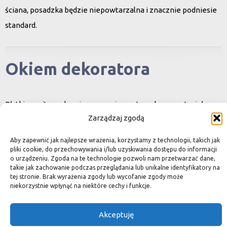
ściana, posadzka będzie niepowtarzalna i znacznie podniesie
standard.
Okiem dekoratora
Płytki granitowe kamienne są niepowtarzalnym materiałem.
Zarządzaj zgodą
Dzięki nim we własnej łazience możemy poczuć się jak w
luksusowym
Aby zapewnić jak najlepsze wrażenia, korzystamy z technologii, takich jak
SPA lub w pałacu. Są tą odrobiną luksusu, na jaką możemy sobie
pliki cookie, do przechowywania i/lub uzyskiwania dostępu do informacji
o urządzeniu. Zgoda na te technologie pozwoli nam przetwarzać dane,
pozwolić, nie zapominając o praktycznym aspekcie
takie jak zachowanie podczas przeglądania lub unikalne identyfikatory na
tej stronie. Brak wyrażenia zgody lub wycofanie zgody może
użytkowania łazienki, czy posadzki w domu.
niekorzystnie wpłynąć na niektóre cechy i funkcje.
Granit i marmur to materiały szlachetne a jednocześnie
bardzo wytrzymałe. Marmurowe posadzki w zamkach
Akceptuję
przetrwały wieki