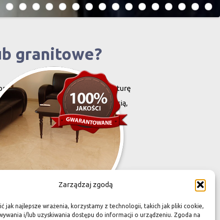
ub granitowe?
projektowany i stworzony przez naturę
harakteryzują się niewielką grubością,
zona przez Was przestrzeń,
Zarządzaj zgodą
 jak najlepsze wrażenia, korzystamy z technologii, takich jak pliki cookie,
ywania i/lub uzyskiwania dostępu do informacji o urządzeniu. Zgoda na