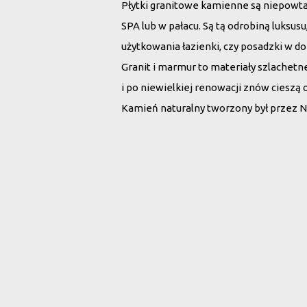
Płytki granitowe kamienne są niepowt
SPA lub w pałacu. Są tą odrobiną luksu
użytkowania łazienki, czy posadzki w d
Granit i marmur to materiały szlachet
i po niewielkiej renowacji znów cieszą 
Kamień naturalny tworzony był przez N
Wybierz płytki 
Rodzaj kamienia:
Wszystko
Marmur
G
Szukaj po nazwie: