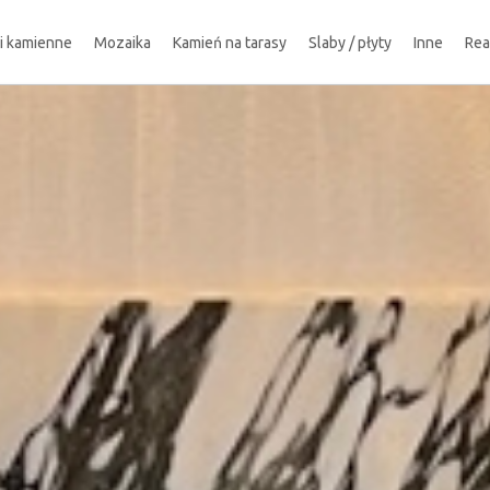
ki kamienne
Mozaika
Kamień na tarasy
Slaby / płyty
Inne
Rea
!