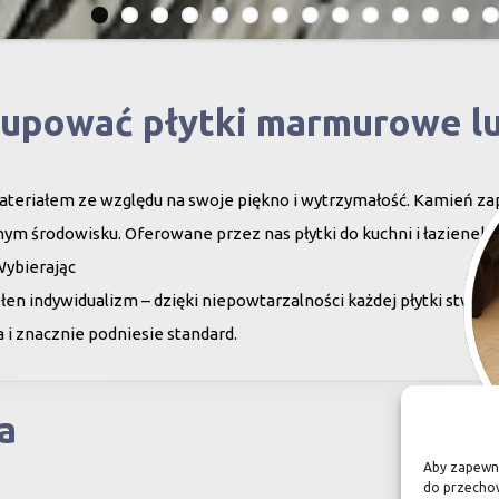
kupować płytki marmurowe l
teriałem ze względu na swoje piękno i wytrzymałość. Kamień za
ym środowisku. Oferowane przez nas płytki do kuchni i łazienek c
Wybierając
en indywidualizm – dzięki niepowtarzalności każdej płytki stwor
 i znacznie podniesie standard.
a
Aby zapewnić
do przechow