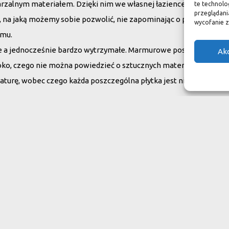
arzalnym materiałem. Dzięki nim we własnej łazience możemy poc
te technolo
przeglądania
su, na jaką możemy sobie pozwolić, nie zapominając o praktycznym
wycofanie z
omu.
ne a jednocześnie bardzo wytrzymałe. Marmurowe posadzki w zam
Ak
oko, czego nie można powiedzieć o sztucznych materiałach, ich ży
aturę, wobec czego każda poszczególna płytka jest niepowtarzaln
do swojego domu
ranit
Inne