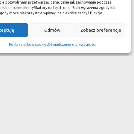
zuć się jak w luksusowym
gie pozwoli nam przetwarzać dane, takie jak zachowanie podczas
 lub unikalne identyfikatory na tej stronie. Brak wyrażenia zgody lub
 aspekcie
gody może niekorzystnie wpłynąć na niektóre cechy i funkcje.
kach przetrwały wieki
ceptuję
Odmów
Zobacz preferencje
wotność jest dużo krótsza.
Polityka plików cookies
Oświadczenie o prywatności
ym dziełem sztuki."