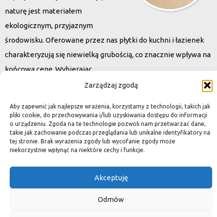
naturę jest materiałem
ekologicznym, przyjaznym
środowisku. Oferowane przez nas płytki do kuchni i łazienek
charakteryzują się niewielką grubością, co znacznie wpływa na
końcową cenę. Wybierając
kamień naturalny zapewniacie sobie pełen indywidualizm –
Zarządzaj zgodą
dzięki niepowtarzalności każdej płytki stworzona przez Was
Aby zapewnić jak najlepsze wrażenia, korzystamy z technologii, takich jak
przestrzeń,
pliki cookie, do przechowywania i/lub uzyskiwania dostępu do informacji
o urządzeniu. Zgoda na te technologie pozwoli nam przetwarzać dane,
ściana, posadzka będzie niepowtarzalna i znacznie podniesie
takie jak zachowanie podczas przeglądania lub unikalne identyfikatory na
standard.
tej stronie. Brak wyrażenia zgody lub wycofanie zgody może
niekorzystnie wpłynąć na niektóre cechy i funkcje.
Akceptuję
Okiem dekoratora
Odmów