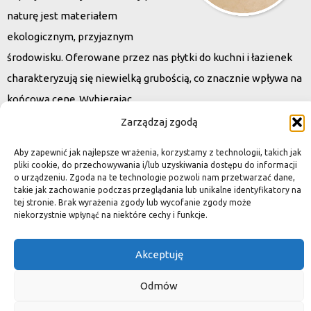
naturę jest materiałem
ekologicznym, przyjaznym
środowisku. Oferowane przez nas płytki do kuchni i łazienek
charakteryzują się niewielką grubością, co znacznie wpływa na
końcową cenę. Wybierając
kamień naturalny zapewniacie sobie pełen indywidualizm –
Zarządzaj zgodą
dzięki niepowtarzalności każdej płytki stworzona przez Was
Aby zapewnić jak najlepsze wrażenia, korzystamy z technologii, takich jak
przestrzeń,
pliki cookie, do przechowywania i/lub uzyskiwania dostępu do informacji
o urządzeniu. Zgoda na te technologie pozwoli nam przetwarzać dane,
ściana, posadzka będzie niepowtarzalna i znacznie podniesie
takie jak zachowanie podczas przeglądania lub unikalne identyfikatory na
standard.
tej stronie. Brak wyrażenia zgody lub wycofanie zgody może
niekorzystnie wpłynąć na niektóre cechy i funkcje.
Akceptuję
Okiem dekoratora
Odmów