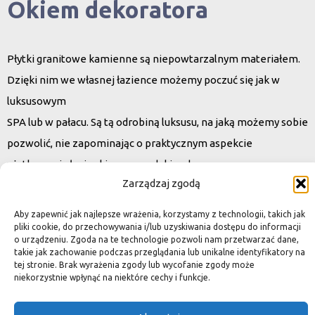
Okiem dekoratora
Płytki granitowe kamienne są niepowtarzalnym materiałem.
Dzięki nim we własnej łazience możemy poczuć się jak w
luksusowym
SPA lub w pałacu. Są tą odrobiną luksusu, na jaką możemy sobie
pozwolić, nie zapominając o praktycznym aspekcie
użytkowania łazienki, czy posadzki w domu.
Zarządzaj zgodą
Granit i marmur to materiały szlachetne a jednocześnie
bardzo wytrzymałe. Marmurowe posadzki w zamkach
Aby zapewnić jak najlepsze wrażenia, korzystamy z technologii, takich jak
przetrwały wieki
pliki cookie, do przechowywania i/lub uzyskiwania dostępu do informacji
o urządzeniu. Zgoda na te technologie pozwoli nam przetwarzać dane,
i po niewielkiej renowacji znów cieszą oko, czego nie można
takie jak zachowanie podczas przeglądania lub unikalne identyfikatory na
tej stronie. Brak wyrażenia zgody lub wycofanie zgody może
powiedzieć o sztucznych materiałach, ich żywotność jest dużo
niekorzystnie wpłynąć na niektóre cechy i funkcje.
krótsza.
Kamień naturalny tworzony był przez Naturę, wobec czego