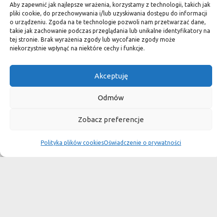
standard.
Aby zapewnić jak najlepsze wrażenia, korzystamy z technologii, takich jak
pliki cookie, do przechowywania i/lub uzyskiwania dostępu do informacji
o urządzeniu. Zgoda na te technologie pozwoli nam przetwarzać dane,
takie jak zachowanie podczas przeglądania lub unikalne identyfikatory na
tej stronie. Brak wyrażenia zgody lub wycofanie zgody może
Okiem dekoratora
niekorzystnie wpłynąć na niektóre cechy i funkcje.
Akceptuję
Płytki granitowe kamienne są niepowtarzalnym materiałem.
Dzięki nim we własnej łazience możemy poczuć się jak w
Odmów
luksusowym
Zobacz preferencje
SPA lub w pałacu. Są tą odrobiną luksusu, na jaką możemy sobie
pozwolić, nie zapominając o praktycznym aspekcie
Polityka plików cookies
Oświadczenie o prywatności
użytkowania łazienki, czy posadzki w domu.
Granit i marmur to materiały szlachetne a jednocześnie
bardzo wytrzymałe. Marmurowe posadzki w zamkach
przetrwały wieki
i po niewielkiej renowacji znów cieszą oko, czego nie można