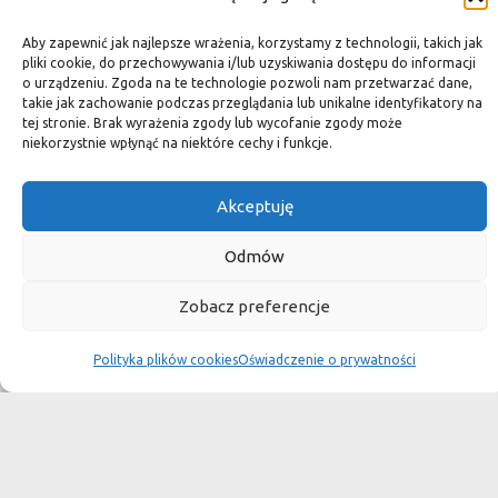
Aby zapewnić jak najlepsze wrażenia, korzystamy z technologii, takich jak
Płytki granitowe kamienne są niepowtarzalnym materiałem.
pliki cookie, do przechowywania i/lub uzyskiwania dostępu do informacji
Dzięki nim we własnej łazience możemy poczuć się jak w
o urządzeniu. Zgoda na te technologie pozwoli nam przetwarzać dane,
takie jak zachowanie podczas przeglądania lub unikalne identyfikatory na
luksusowym
tej stronie. Brak wyrażenia zgody lub wycofanie zgody może
niekorzystnie wpłynąć na niektóre cechy i funkcje.
SPA lub w pałacu. Są tą odrobiną luksusu, na jaką możemy sobie
pozwolić, nie zapominając o praktycznym aspekcie
Akceptuję
użytkowania łazienki, czy posadzki w domu.
Granit i marmur to materiały szlachetne a jednocześnie
Odmów
bardzo wytrzymałe. Marmurowe posadzki w zamkach
Zobacz preferencje
przetrwały wieki
i po niewielkiej renowacji znów cieszą oko, czego nie można
Polityka plików cookies
Oświadczenie o prywatności
powiedzieć o sztucznych materiałach, ich żywotność jest dużo
krótsza.
Kamień naturalny tworzony był przez Naturę, wobec czego
każda poszczególna płytka jest niepowtarzalnym dziełem