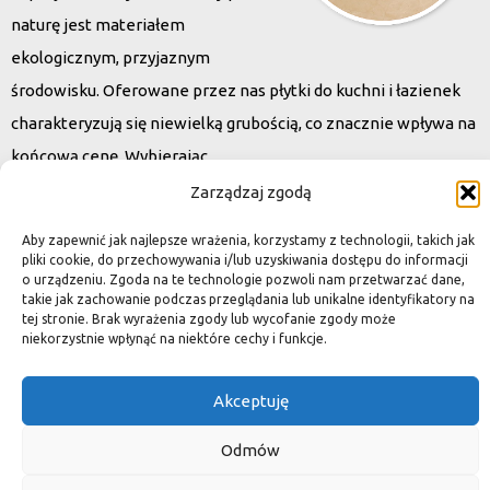
naturę jest materiałem
ekologicznym, przyjaznym
środowisku. Oferowane przez nas płytki do kuchni i łazienek
charakteryzują się niewielką grubością, co znacznie wpływa na
końcową cenę. Wybierając
kamień naturalny zapewniacie sobie pełen indywidualizm –
Zarządzaj zgodą
dzięki niepowtarzalności każdej płytki stworzona przez Was
Aby zapewnić jak najlepsze wrażenia, korzystamy z technologii, takich jak
przestrzeń,
pliki cookie, do przechowywania i/lub uzyskiwania dostępu do informacji
o urządzeniu. Zgoda na te technologie pozwoli nam przetwarzać dane,
ściana, posadzka będzie niepowtarzalna i znacznie podniesie
takie jak zachowanie podczas przeglądania lub unikalne identyfikatory na
standard.
tej stronie. Brak wyrażenia zgody lub wycofanie zgody może
niekorzystnie wpłynąć na niektóre cechy i funkcje.
Akceptuję
Okiem dekoratora
Odmów