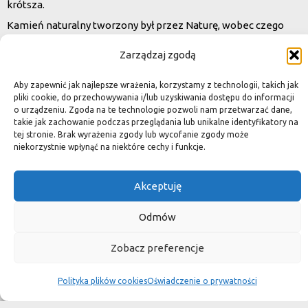
krótsza.
Kamień naturalny tworzony był przez Naturę, wobec czego
każda poszczególna płytka jest niepowtarzalnym dziełem
Zarządzaj zgodą
sztuki."
Aby zapewnić jak najlepsze wrażenia, korzystamy z technologii, takich jak
pliki cookie, do przechowywania i/lub uzyskiwania dostępu do informacji
o urządzeniu. Zgoda na te technologie pozwoli nam przetwarzać dane,
Wybierz płytki do swojego
takie jak zachowanie podczas przeglądania lub unikalne identyfikatory na
tej stronie. Brak wyrażenia zgody lub wycofanie zgody może
domu
niekorzystnie wpłynąć na niektóre cechy i funkcje.
Akceptuję
Rodzaj kamienia:
Wszystko
Odmów
Marmur
Zobacz preferencje
Granit
Polityka plików cookies
Oświadczenie o prywatności
Inne