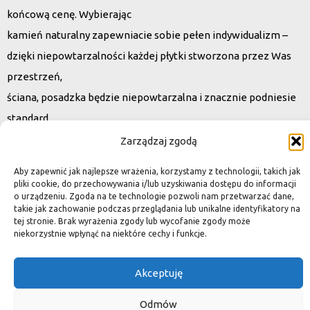
końcową cenę. Wybierając
kamień naturalny zapewniacie sobie pełen indywidualizm –
dzięki niepowtarzalności każdej płytki stworzona przez Was
przestrzeń,
ściana, posadzka będzie niepowtarzalna i znacznie podniesie
standard.
Zarządzaj zgodą
Okiem dekoratora
Aby zapewnić jak najlepsze wrażenia, korzystamy z technologii, takich jak
pliki cookie, do przechowywania i/lub uzyskiwania dostępu do informacji
o urządzeniu. Zgoda na te technologie pozwoli nam przetwarzać dane,
takie jak zachowanie podczas przeglądania lub unikalne identyfikatory na
tej stronie. Brak wyrażenia zgody lub wycofanie zgody może
Płytki granitowe kamienne są niepowtarzalnym materiałem.
niekorzystnie wpłynąć na niektóre cechy i funkcje.
Dzięki nim we własnej łazience możemy poczuć się jak w
luksusowym
Akceptuję
SPA lub w pałacu. Są tą odrobiną luksusu, na jaką możemy sobie
Odmów
pozwolić, nie zapominając o praktycznym aspekcie