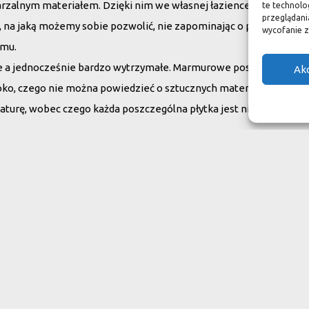
arzalnym materiałem. Dzięki nim we własnej łazience możemy poc
te technolo
przeglądania
su, na jaką możemy sobie pozwolić, nie zapominając o praktycznym
wycofanie z
omu.
ne a jednocześnie bardzo wytrzymałe. Marmurowe posadzki w zam
Ak
oko, czego nie można powiedzieć o sztucznych materiałach, ich ży
aturę, wobec czego każda poszczególna płytka jest niepowtarzaln
do swojego domu
ranit
Inne