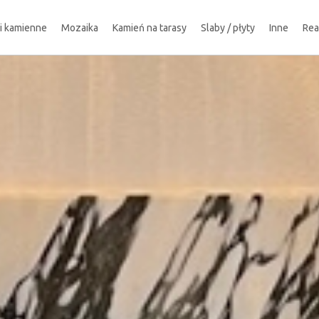
ki kamienne
Mozaika
Kamień na tarasy
Slaby / płyty
Inne
Rea
!