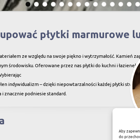
kupować płytki marmurowe l
teriałem ze względu na swoje piękno i wytrzymałość. Kamień za
ym środowisku. Oferowane przez nas płytki do kuchni i łazienek c
Wybierając
en indywidualizm – dzięki niepowtarzalności każdej płytki stwor
 i znacznie podniesie standard.
a
Aby zapewnić
do przechow