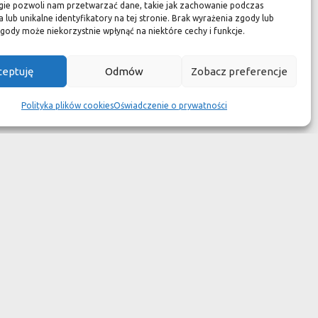
zuć się jak w luksusowym
gie pozwoli nam przetwarzać dane, takie jak zachowanie podczas
 lub unikalne identyfikatory na tej stronie. Brak wyrażenia zgody lub
 aspekcie
gody może niekorzystnie wpłynąć na niektóre cechy i funkcje.
kach przetrwały wieki
ceptuję
Odmów
Zobacz preferencje
wotność jest dużo krótsza.
Polityka plików cookies
Oświadczenie o prywatności
ym dziełem sztuki."