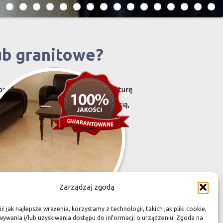
ub granitowe?
projektowany i stworzony przez naturę
harakteryzują się niewielką grubością,
zona przez Was przestrzeń,
Zarządzaj zgodą
 jak najlepsze wrażenia, korzystamy z technologii, takich jak pliki cookie,
ywania i/lub uzyskiwania dostępu do informacji o urządzeniu. Zgoda na