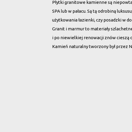
Płytki granitowe kamienne są niepowt
SPA lub w pałacu. Są tą odrobiną luksu
użytkowania łazienki, czy posadzki w d
Granit i marmur to materiały szlachet
i po niewielkiej renowacji znów cieszą 
Kamień naturalny tworzony był przez N
Wybierz płytki 
Rodzaj kamienia:
Wszystko
Marmur
G
Szukaj po nazwie: