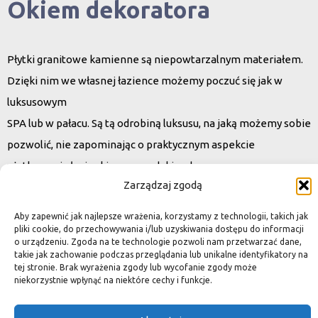
Okiem dekoratora
Płytki granitowe kamienne są niepowtarzalnym materiałem.
Dzięki nim we własnej łazience możemy poczuć się jak w
luksusowym
SPA lub w pałacu. Są tą odrobiną luksusu, na jaką możemy sobie
pozwolić, nie zapominając o praktycznym aspekcie
użytkowania łazienki, czy posadzki w domu.
Zarządzaj zgodą
Granit i marmur to materiały szlachetne a jednocześnie
bardzo wytrzymałe. Marmurowe posadzki w zamkach
Aby zapewnić jak najlepsze wrażenia, korzystamy z technologii, takich jak
przetrwały wieki
pliki cookie, do przechowywania i/lub uzyskiwania dostępu do informacji
o urządzeniu. Zgoda na te technologie pozwoli nam przetwarzać dane,
i po niewielkiej renowacji znów cieszą oko, czego nie można
takie jak zachowanie podczas przeglądania lub unikalne identyfikatory na
tej stronie. Brak wyrażenia zgody lub wycofanie zgody może
powiedzieć o sztucznych materiałach, ich żywotność jest dużo
niekorzystnie wpłynąć na niektóre cechy i funkcje.
krótsza.
Kamień naturalny tworzony był przez Naturę, wobec czego