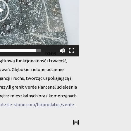
00:08
ątkową funkcjonalność i trwałość,
owań. Głębokie zielone odcienie
ancji i ruchu, tworząc uspokajającą i
zylii granit Verde Pantanal ucieleśnia
nętrz mieszkalnych oraz komercyjnych.
rtzite-stone.com/hi/produtos/verde-
[M]