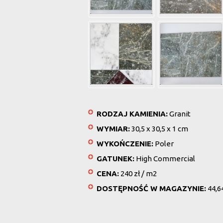
RODZAJ KAMIENIA:
Granit
WYMIAR:
30,5 x 30,5 x 1 cm
WYKOŃCZENIE:
Poler
GATUNEK:
High Commercial
CENA:
240 zł / m2
DOSTĘPNOŚĆ W MAGAZYNIE:
44,6