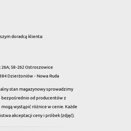
szym doradcą klienta:
26A; 58-262 Ostroszowice
 384 Dzierżoniów - Nowa Ruda
ualny stan magazynowy sprowadzimy
tii bezpośrednio od producentów z
h mogą wystąpić różnice w cenie. Każde
twa akceptacji ceny i próbek (zdjęć).