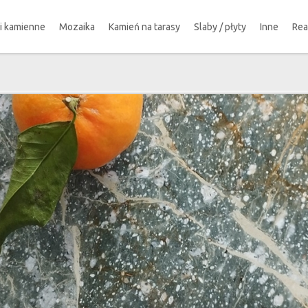
ki kamienne
Mozaika
Kamień na tarasy
Slaby / płyty
Inne
Rea
!