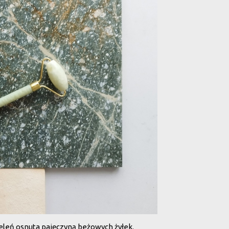
ieleń osnuta pajęczyną beżowych żyłek.