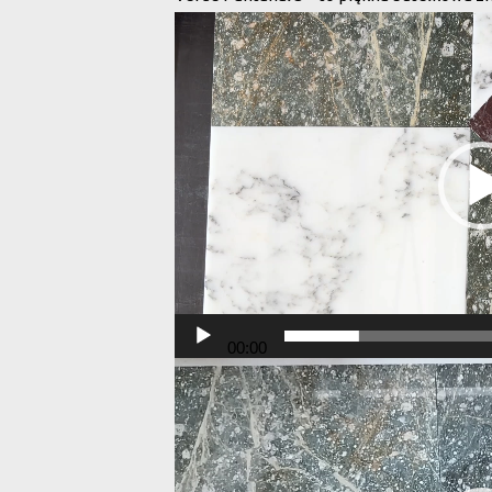
Odtwarzacz
video
00:00
Odtwarzacz
video