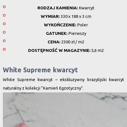
RODZAJ KAMIENIA:
Kwarcyt
WYMIAR:
330 x 188 x 3 cm
WYKOŃCZENIE:
Poler
GATUNEK:
Pierwszy
CENA:
2300 zł / m2
DOSTĘPNOŚĆ W MAGAZYNIE:
5,6 m2
White Supreme kwarcyt
White Supreme kwarcyt
– ekskluzywny
brazylijski kwarcyt
naturalny
z kolekcji “Kamień Egzotyczny”.