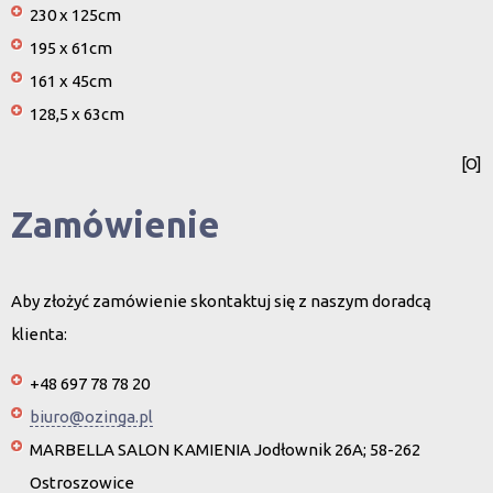
230 x 125cm
195 x 61cm
161 x 45cm
128,5 x 63cm
[O]
Zamówienie
Aby złożyć zamówienie skontaktuj się z naszym doradcą
klienta:
+48 697 78 78 20
biuro@ozinga.pl
MARBELLA SALON KAMIENIA Jodłownik 26A; 58-262
Ostroszowice