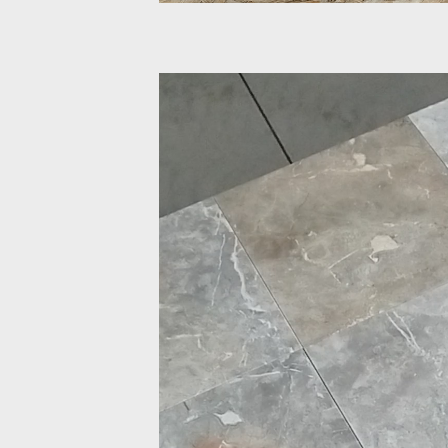
Odtwarzacz
video