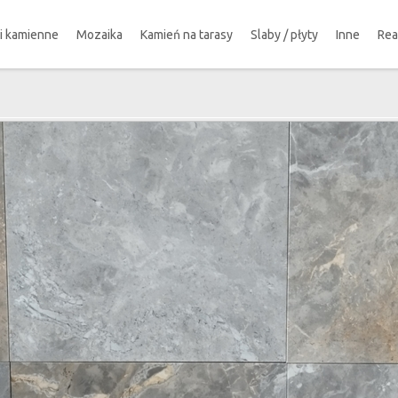
ki kamienne
Mozaika
Kamień na tarasy
Slaby / płyty
Inne
Rea
!