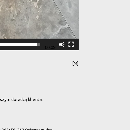
00:09
[M]
szym doradcą klienta:
26A; 58-262 Ostroszowice