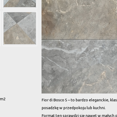
 m2
Fior di Bosco S – to bardzo eleganckie, kl
posadzkę w przedpokoju lub kuchni.
Format ten sprawdzi się nawet w małych 