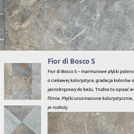
Fior di Bosco S
Fior di Bosco S – marmurowe płytki pole
o ciekawej kolorystyce, gradacja kolorów 
jasnobrązowy do beżu. Trudno to opisać wł
filmie. Płytki urozmaicone kolorystycznie,
je rozłoży.