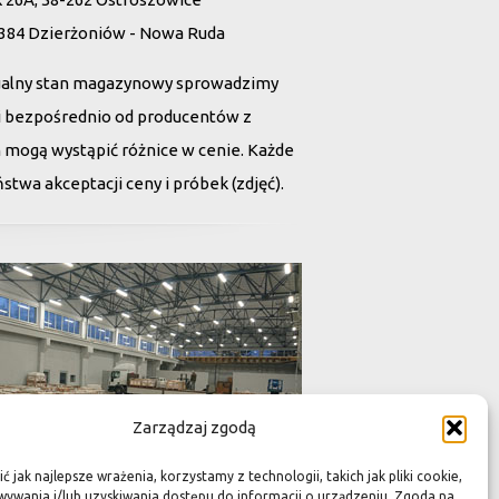
 384 Dzierżoniów - Nowa Ruda
ualny stan magazynowy sprowadzimy
tii bezpośrednio od producentów z
h mogą wystąpić różnice w cenie. Każde
twa akceptacji ceny i próbek (zdjęć).
Zarządzaj zgodą
 jak najlepsze wrażenia, korzystamy z technologii, takich jak pliki cookie,
ywania i/lub uzyskiwania dostępu do informacji o urządzeniu. Zgoda na