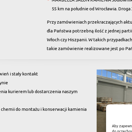
55 km na południe od Wrocławia. Droga
Przy zamówieniach przekraczających akt
dla Państwa potrzebną ilość z jednej par
Włoch czy Hiszpanii. W takich przypadkac
takie zamówienie realizowane jest po Pańs
eń i stały kontakt
ynie
enia kurierem lub dostarczenia naszym
chemii do montażu i konserwacji kamienia
Aby zapewnić
do przechow