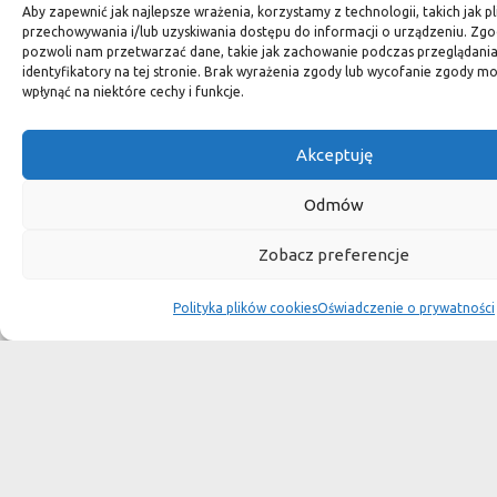
do domu, lub tarasu.
Aby zapewnić jak najlepsze wrażenia, korzystamy z technologii, takich jak pl
przechowywania i/lub uzyskiwania dostępu do informacji o urządzeniu. Zgo
pozwoli nam przetwarzać dane, takie jak zachowanie podczas przeglądania 
Zamówienie
identyfikatory na tej stronie. Brak wyrażenia zgody lub wycofanie zgody m
wpłynąć na niektóre cechy i funkcje.
Aby złożyć zamówienie skontaktuj się z naszym doradcą
Akceptuję
klienta:
Odmów
+48 697 78 78 20
Zobacz preferencje
biuro@ozinga.pl
MARBELLA SALON KAMIENIA Jodłownik 26A; 58-262
Polityka plików cookies
Oświadczenie o prywatności
Ostroszowice
55 km na południe od Wrocławia. Droga 384 Dzierżoniów -
Nowa Ruda
Przy zamówieniach przekraczających aktualny stan
magazynowy sprowadzimy dla Państwa potrzebną ilość z