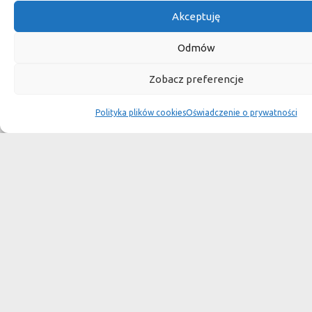
Akceptuję
Odmów
Zobacz preferencje
00:00
00:42
Cena obejmuje wykończony blat o podanych wymiarach, bez
Polityka plików cookies
Oświadczenie o prywatności
nóg.
[O]
Zamówienie
Aby złożyć zamówienie skontaktuj się z naszym doradcą
klienta:
+48 697 78 78 20
biuro@ozinga.pl