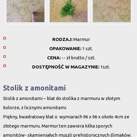
RODZAJ:
Marmur
OPAKOWANIE:
1 szt.
CENA:
-- zł brutto / szt.
DOSTĘPNOŚĆ W MAGAZYNIE:
1szt.
Stolik z amonitami
Stolik z amonitami – blat do stolika z marmuru w złotym
kolorze, z licznymi amonitami.
Piękny, kwadratowy blat o wymiarach 96 x 96 x około 4cm ze
złotego marmuru. Marmur ten zawiera kilka sporych
amonitów- skamieniałych muszli prehistorycznych ślimaków.