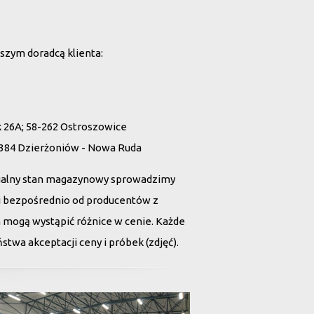
szym doradcą klienta:
26A; 58-262 Ostroszowice
 384 Dzierżoniów - Nowa Ruda
ualny stan magazynowy sprowadzimy
tii bezpośrednio od producentów z
h mogą wystąpić różnice w cenie. Każde
twa akceptacji ceny i próbek (zdjęć).