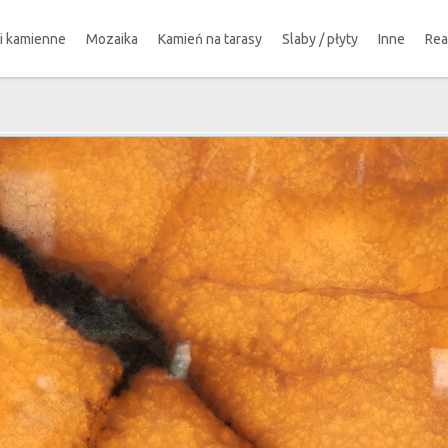
ki kamienne
Mozaika
Kamień na tarasy
Slaby / płyty
Inne
Rea
!