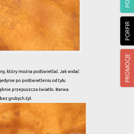
y, który można podświetlać. Jak widać
jedynie po podświetleniu od tyłu
Pięknie przepuszcza światło. Barwa
ez grubych żył.