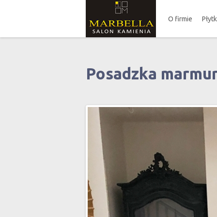
O firmie
Płyt
Posadzka marmur