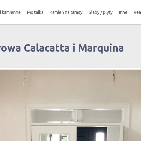
ki kamienne
Mozaika
Kamień na tarasy
Slaby / płyty
Inne
Rea
owa Calacatta i Marquina
!