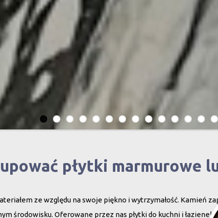
kupować płytki marmurowe l
teriałem ze względu na swoje piękno i wytrzymałość. Kamień za
ym środowisku. Oferowane przez nas płytki do kuchni i łazienek c