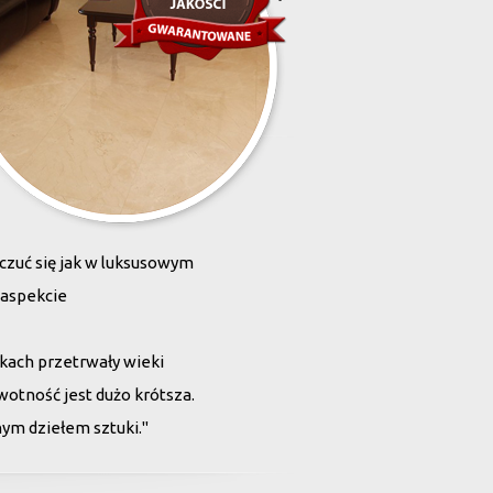
zona przez Was przestrzeń,
zuć się jak w luksusowym
 aspekcie
kach przetrwały wieki
wotność jest dużo krótsza.
ym dziełem sztuki."