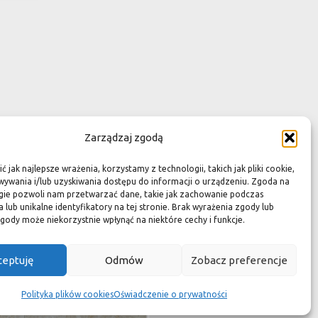
Zarządzaj zgodą
 jak najlepsze wrażenia, korzystamy z technologii, takich jak pliki cookie,
ywania i/lub uzyskiwania dostępu do informacji o urządzeniu. Zgoda na
gie pozwoli nam przetwarzać dane, takie jak zachowanie podczas
 lub unikalne identyfikatory na tej stronie. Brak wyrażenia zgody lub
gody może niekorzystnie wpłynąć na niektóre cechy i funkcje.
ceptuję
Odmów
Zobacz preferencje
egiełki Botticino
Wymiary:
15,2 x 30,5 x 1 cm
Polityka plików cookies
Oświadczenie o prywatności
Cena:
350 zł / m2