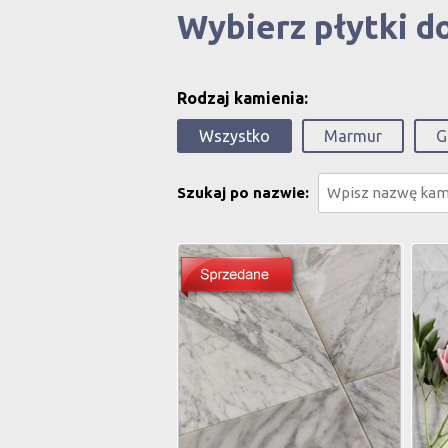
Wybierz płytki 
Rodzaj kamienia:
Wszystko
Marmur
G
Szukaj po nazwie:
Bianco Carrara Laser
Bia
Wymiary:
30,5 x 30,5 x 1 cm
Wym
Cena:
-- zł / m2
Cen