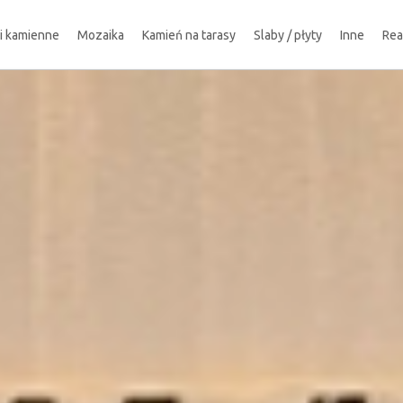
ki kamienne
Mozaika
Kamień na tarasy
Slaby / płyty
Inne
Rea
!