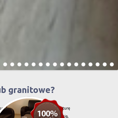
ub granitowe?
projektowany i stworzony przez naturę
harakteryzują się niewielką grubością,