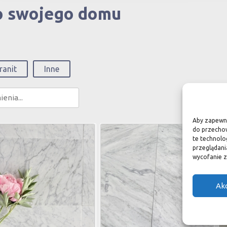
do swojego domu
ranit
Inne
Aby zapewnić
do przechow
te technolo
przeglądania
wycofanie z
Ak
nco Carrara M2
Bianco Carrara XLH1
C
iary:
30,5 x 61 x 1 cm
Wymiary:
61 x 61 x 1,2 cm
a:
340 zł / m2
Cena:
450 zł / m2