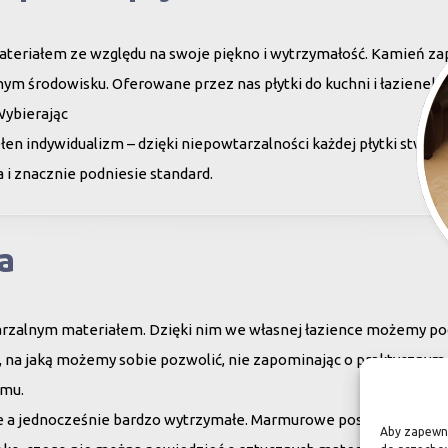
teriałem ze względu na swoje piękno i wytrzymałość. Kamień za
ym środowisku. Oferowane przez nas płytki do kuchni i łazienek c
Wybierając
en indywidualizm – dzięki niepowtarzalności każdej płytki stwor
 i znacznie podniesie standard.
a
arzalnym materiałem. Dzięki nim we własnej łazience możemy poc
su, na jaką możemy sobie pozwolić, nie zapominając o praktycznym
omu.
ne a jednocześnie bardzo wytrzymałe. Marmurowe posadzki w zam
Aby zapewnić