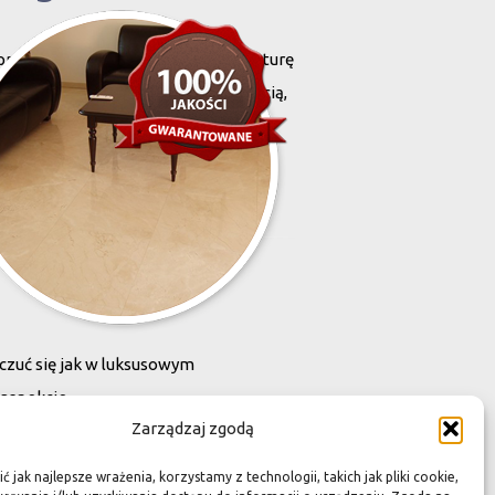
projektowany i stworzony przez naturę
harakteryzują się niewielką grubością,
zona przez Was przestrzeń,
zuć się jak w luksusowym
 aspekcie
Zarządzaj zgodą
kach przetrwały wieki
 jak najlepsze wrażenia, korzystamy z technologii, takich jak pliki cookie,