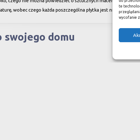
oko, czego nie można powiedzieć o sztucznych materiałach, ich ży
do przechow
te technolo
aturę, wobec czego każda poszczególna płytka jest niepowtarzaln
przeglądania
wycofanie z
do swojego domu
Ak
ranit
Inne