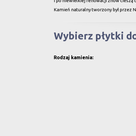
i po niewielkiej renowacji znów cieszą 
Kamień naturalny tworzony był przez N
Wybierz płytki 
Rodzaj kamienia:
Wszystko
Marmur
G
Szukaj po nazwie: