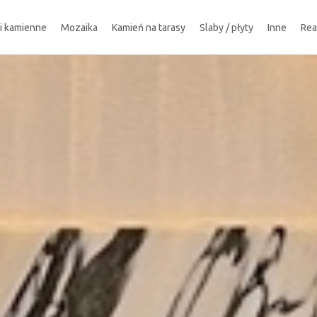
ki kamienne
Mozaika
Kamień na tarasy
Slaby / płyty
Inne
Rea
!