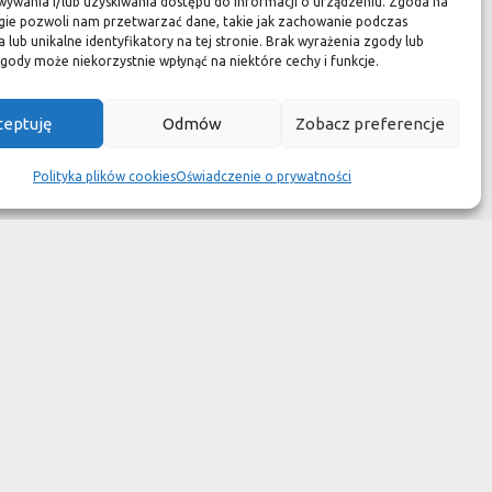
wotność jest dużo krótsza.
ywania i/lub uzyskiwania dostępu do informacji o urządzeniu. Zgoda na
gie pozwoli nam przetwarzać dane, takie jak zachowanie podczas
ym dziełem sztuki."
 lub unikalne identyfikatory na tej stronie. Brak wyrażenia zgody lub
gody może niekorzystnie wpłynąć na niektóre cechy i funkcje.
ceptuję
Odmów
Zobacz preferencje
Polityka plików cookies
Oświadczenie o prywatności