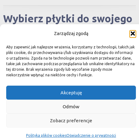
Wybierz płytki do swojego
domu
Zarządzaj zgodą
Rodzaj kamienia:
Aby zapewnić jak najlepsze wrażenia, korzystamy z technologii, takich jak
pliki cookie, do przechowywania i/lub uzyskiwania dostępu do informacji
o urządzeniu. Zgoda na te technologie pozwoli nam przetwarzać dane,
Wszystko
takie jak zachowanie podczas przeglądania lub unikalne identyfikatory na
tej stronie. Brak wyrażenia zgody lub wycofanie zgody może
Marmur
niekorzystnie wpłynąć na niektóre cechy i funkcje.
Granit
Akceptuję
Inne
Odmów
Szukaj po nazwie:
Zobacz preferencje
Polityka plików cookies
Oświadczenie o prywatności