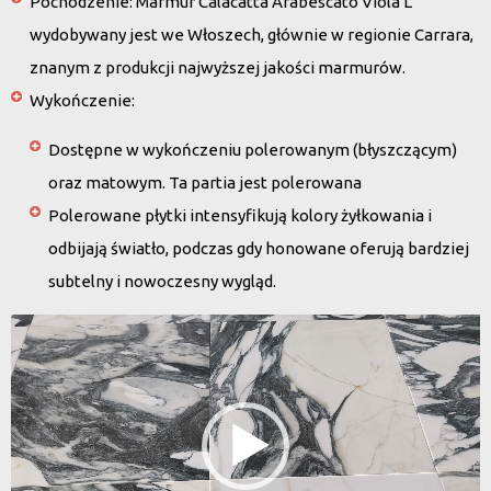
Pochodzenie
: Marmur Calacatta Arabescato Viola L
wydobywany jest we Włoszech, głównie w regionie Carrara,
znanym z produkcji najwyższej jakości marmurów.
Wykończenie
:
Dostępne w wykończeniu polerowanym (błyszczącym)
oraz matowym. Ta partia jest polerowana
Polerowane płytki intensyfikują kolory żyłkowania i
odbijają światło, podczas gdy honowane oferują bardziej
subtelny i nowoczesny wygląd.
Odtwarzacz
video