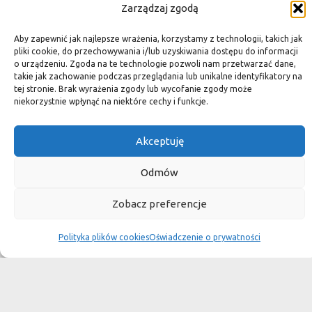
Zarządzaj zgodą
Jodełka Calacatta Viola mat
Aby zapewnić jak najlepsze wrażenia, korzystamy z technologii, takich jak
pliki cookie, do przechowywania i/lub uzyskiwania dostępu do informacji
Wymiary:
33 x 30,5 x 1 cm cm
o urządzeniu. Zgoda na te technologie pozwoli nam przetwarzać dane,
Cena:
550 zł / m2
takie jak zachowanie podczas przeglądania lub unikalne identyfikatory na
tej stronie. Brak wyrażenia zgody lub wycofanie zgody może
niekorzystnie wpłynąć na niektóre cechy i funkcje.
Akceptuję
Odmów
Hexagony Calacatta Viola
mat
Zobacz preferencje
Wymiary:
29,8 x 30,2 x 1 cm cm
Polityka plików cookies
Oświadczenie o prywatności
Cena:
550 zł / m2