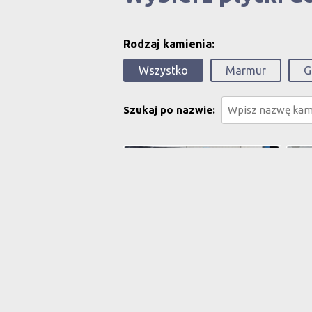
Rodzaj kamienia:
Wszystko
Marmur
G
Szukaj po nazwie:
Calacatta Viola
Ara
Wymiary:
205 x 175 x 2 cm
Wym
Cena:
3000 zł / m2
Cen