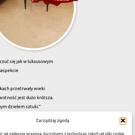
zona przez Was przestrzeń,
zuć się jak w luksusowym
 aspekcie
kach przetrwały wieki
wotność jest dużo krótsza.
ym dziełem sztuki."
Zarządzaj zgodą
 jak najlepsze wrażenia, korzystamy z technologii, takich jak pliki cookie,