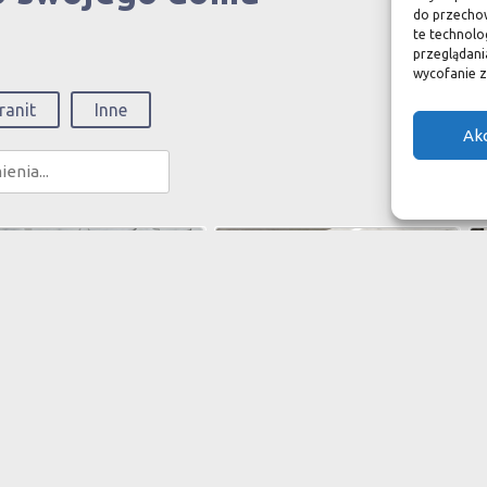
do przechow
te technolo
przeglądania
wycofanie z
ranit
Inne
Ak
besque Carrara matowa
Bianco Carrara C XL3
P
iary:
31,3 x 30,8 x 1 cm
Wymiary:
60 x 60 x 1,2 cm
a:
670 zł / m2
Cena:
400 zł / m2