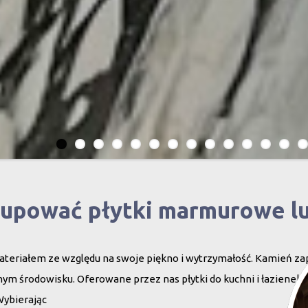
kupować płytki marmurowe l
teriałem ze względu na swoje piękno i wytrzymałość. Kamień za
ym środowisku. Oferowane przez nas płytki do kuchni i łazienek c
Wybierając