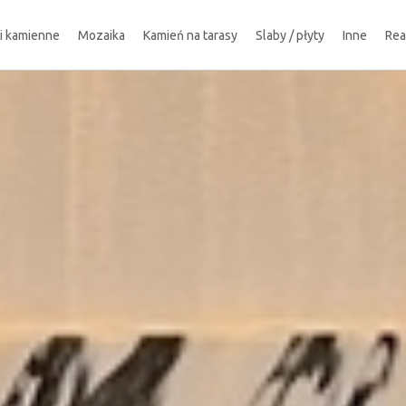
ki kamienne
Mozaika
Kamień na tarasy
Slaby / płyty
Inne
Rea
!