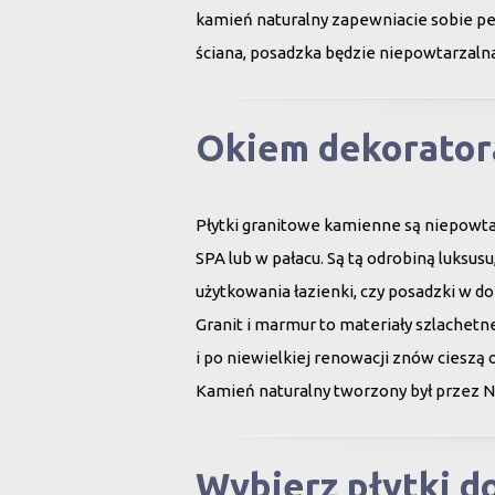
kamień naturalny zapewniacie sobie peł
ściana, posadzka będzie niepowtarzalna
Okiem dekorator
Płytki granitowe kamienne są niepowt
SPA lub w pałacu. Są tą odrobiną luksu
użytkowania łazienki, czy posadzki w d
Granit i marmur to materiały szlachet
i po niewielkiej renowacji znów cieszą 
Kamień naturalny tworzony był przez N
Wybierz płytki 