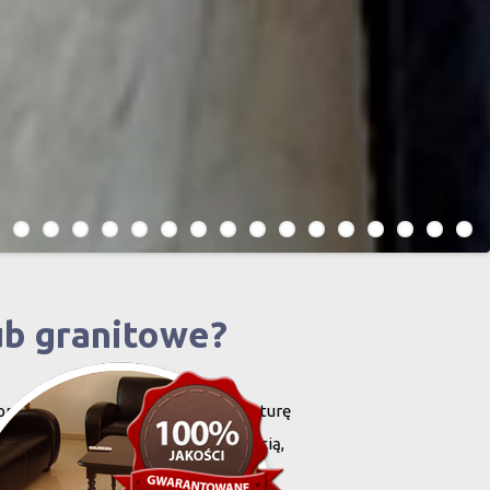
ub granitowe?
projektowany i stworzony przez naturę
harakteryzują się niewielką grubością,