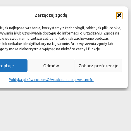
Zarządzaj zgodą
 jak najlepsze wrażenia, korzystamy z technologii, takich jak pliki cookie,
ywania i/lub uzyskiwania dostępu do informacji o urządzeniu. Zgoda na
gie pozwoli nam przetwarzać dane, takie jak zachowanie podczas
 lub unikalne identyfikatory na tej stronie. Brak wyrażenia zgody lub
gody może niekorzystnie wpłynąć na niektóre cechy i funkcje.
ur przeminie?
ceptuję
Odmów
Zobacz preferencje
Polityka plików cookies
Oświadczenie o prywatności
 by zrobił efekt?