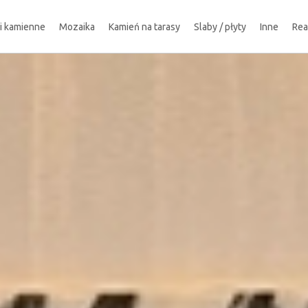
ki kamienne
Mozaika
Kamień na tarasy
Slaby / płyty
Inne
Rea
!