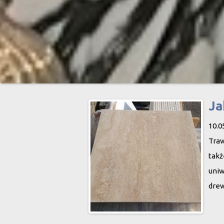
Ja
10.0
Traw
takż
uniw
drew