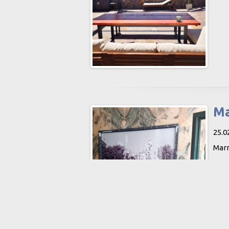
Ma
25.0
Marm