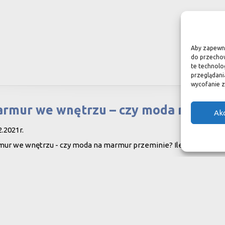
Aby zapewnić
do przechow
te technolo
przeglądania
wycofanie z
rmur we wnętrzu – czy moda na marm
Ak
2.2021r.
ur we wnętrzu - czy moda na marmur przeminie? Ile go potrzeba,