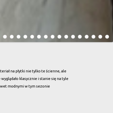
iał na płytki nie tylko te ścienne, ale
glądało klasycznie i stanie się na tyle
nawet modnymi w tym sezonie