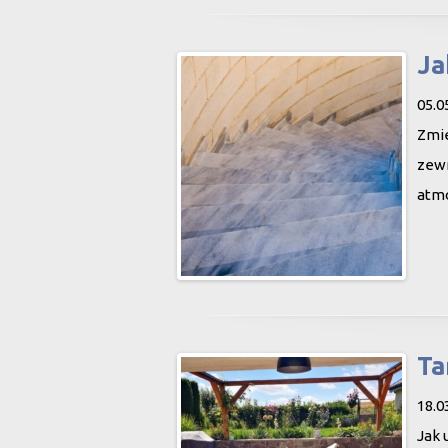
Ja
05.0
Zmie
zewn
atmo
Ta
18.0
Jak 